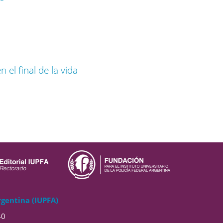
el final de la vida
rgentina (IUPFA)
40