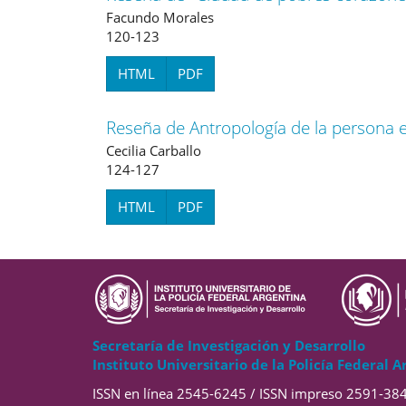
Facundo Morales
120-123
HTML
PDF
Reseña de Antropología de la persona en 
Cecilia Carballo
124-127
HTML
PDF
Secretaría de Investigación y Desarrollo
Instituto Universitario de la Policía Federal A
ISSN en línea 2545-6245 / ISSN impreso 2591-38