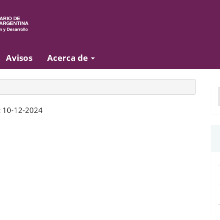
Avisos
Acerca de
E
u
:
10-12-2024
a