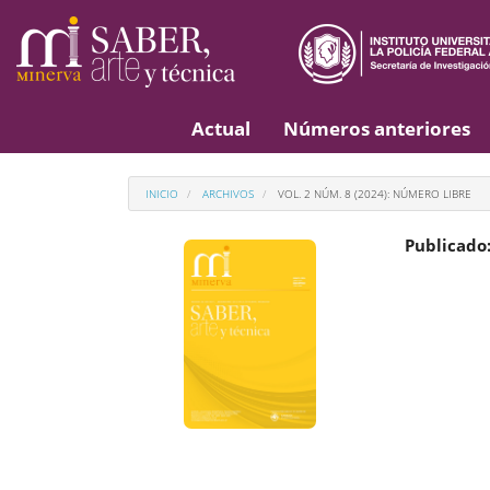
Navegación
principal
Contenido
principal
Barra
lateral
Actual
Números anteriores
INICIO
ARCHIVOS
VOL. 2 NÚM. 8 (2024): NÚMERO LIBRE
Publicado