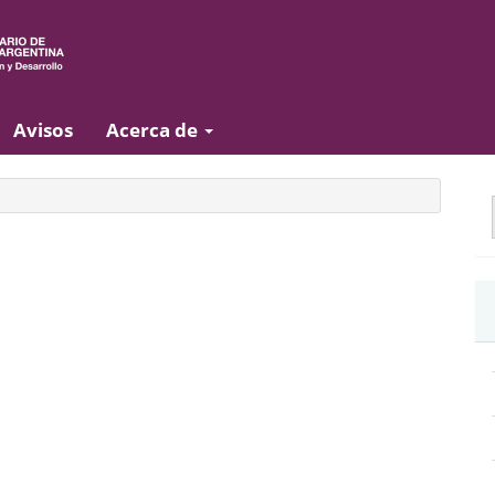
Avisos
Acerca de
E
u
a