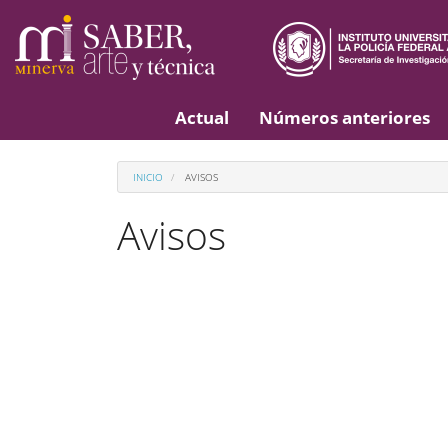
Navegación
principal
Contenido
principal
Barra
lateral
Actual
Números anteriores
INICIO
AVISOS
Avisos