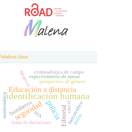
Palabras clave
criminalística de campo
Minerva
espectrometría de masas
perspectiva de género
Educación a distancia
identificación humana
numismática
bomberos
policía
seguridad
narcotráfico
cárcel
Editorial
PFA
delito
toma de decisiones