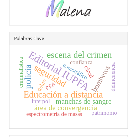
Palabras clave
Editorial IUPFA
escena del crimen
criminalística
confianza
narcotráfico
delincuencia
seguridad
bomberos
cárcel
policía
delito
PFA
Educación a distancia
manchas de sangre
Interpol
área de convergencia
patrimonio
espectrometría de masas