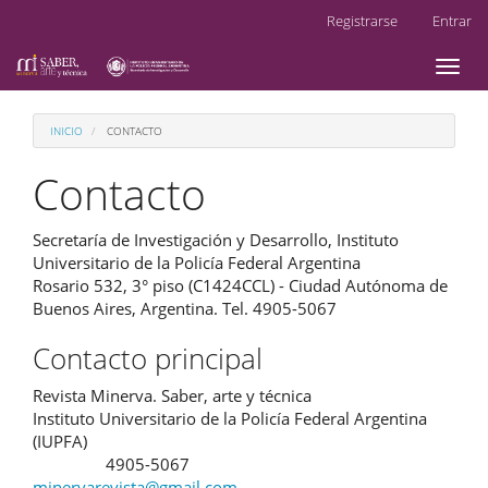
Navegación
Registrarse
Entrar
principal
Contenido
Toggl
principal
naviga
Barra
lateral
INICIO
CONTACTO
Contacto
Secretaría de Investigación y Desarrollo, Instituto
Universitario de la Policía Federal Argentina
Rosario 532, 3° piso (C1424CCL) - Ciudad Autónoma de
Buenos Aires, Argentina. Tel. 4905-5067
Contacto principal
Revista Minerva. Saber, arte y técnica
Instituto Universitario de la Policía Federal Argentina
(IUPFA)
4905-5067
Teléfono
minervarevista@gmail.com