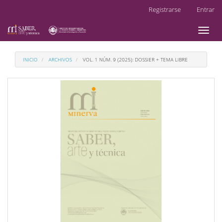
Navegación
Registrarse
Entrar
principal
Contenido
Toggl
principal
naviga
Barra
lateral
INICIO
ARCHIVOS
VOL. 1 NÚM. 9 (2025): DOSSIER + TEMA LIBRE