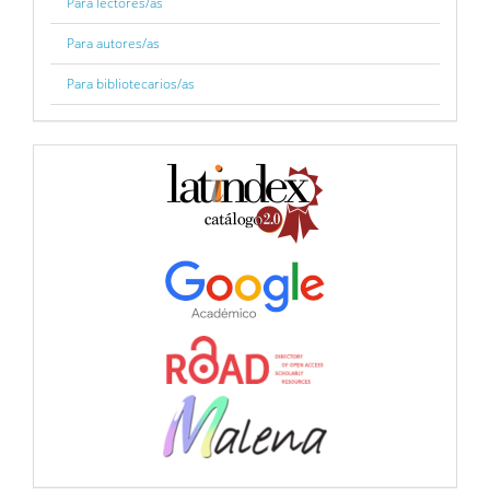
Para lectores/as
Para autores/as
Para bibliotecarios/as
BBDD