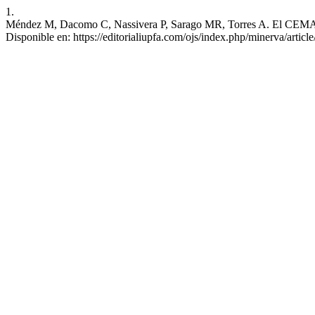
1.
Méndez M, Dacomo C, Nassivera P, Sarago MR, Torres A. El CEMAD en 
Disponible en: https://editorialiupfa.com/ojs/index.php/minerva/articl